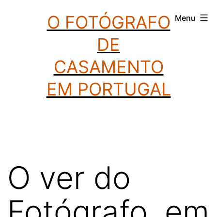
Saltar
O FOTÓGRAFO
Menu
para
DE
o
conteúdo
CASAMENTO
EM PORTUGAL
O ver do
Fotógrafo, em