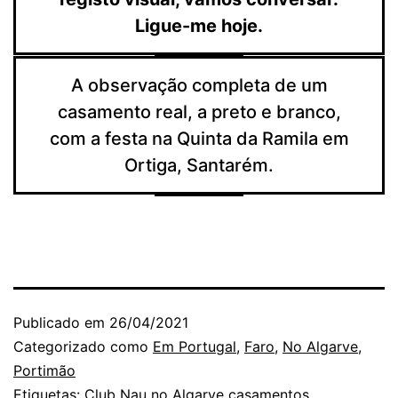
Ligue-me hoje.
A observação completa de um
casamento real, a preto e branco,
com a festa na Quinta da Ramila em
Ortiga, Santarém.
Publicado em
26/04/2021
Categorizado como
Em Portugal
,
Faro
,
No Algarve
,
Portimão
Etiquetas:
Club Nau no Algarve casamentos
,