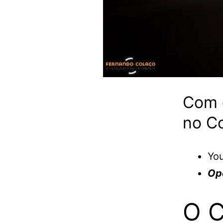
Com 
no C
You
Op
O C