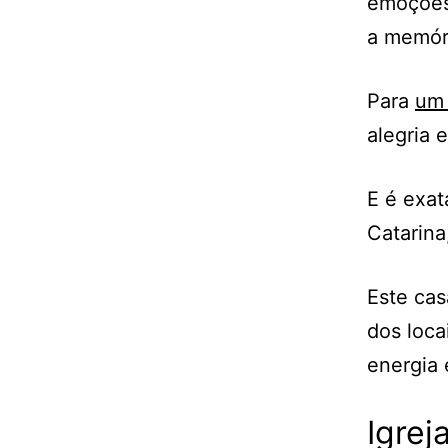
emoções
a memóri
Para
um 
alegria 
E é exat
Catarina
Este cas
dos loca
energia 
Igrej