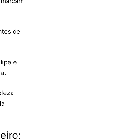
e marcam
ntos de
lipe e
a.
eleza
la
eiro: