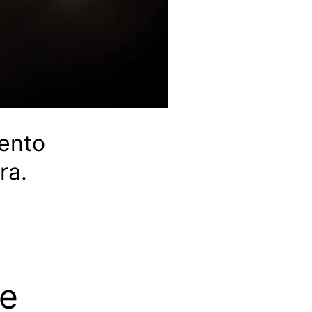
ento
ra.
 e