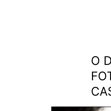
O 
FO
CA