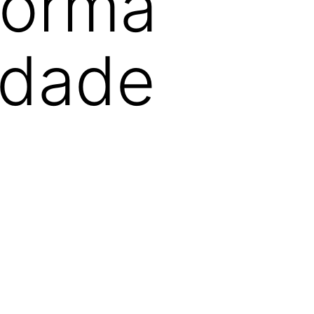
forma
idade