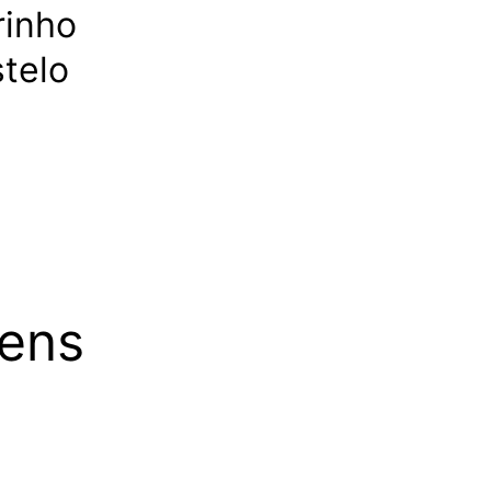
rinho
telo
vens