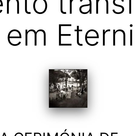
nto trans
 em Etern