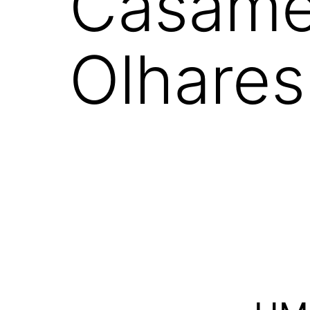
Casame
Olhares