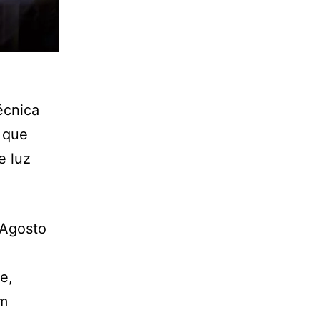
écnica
 que
e luz
 Agosto
o
e,
em