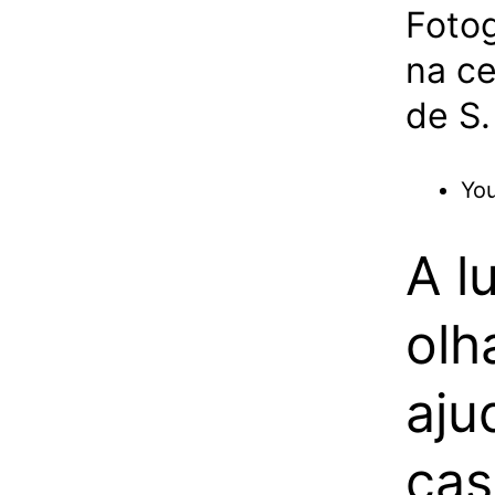
Fotog
na c
de S.
You
A l
olh
aju
ca