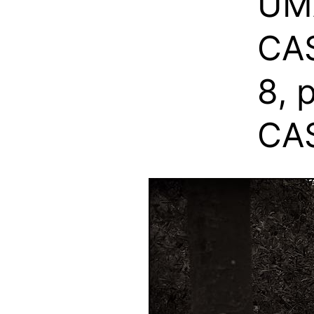
UM
CA
8, 
CA