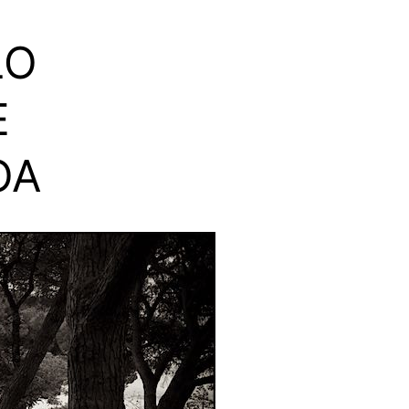
LO
E
OA