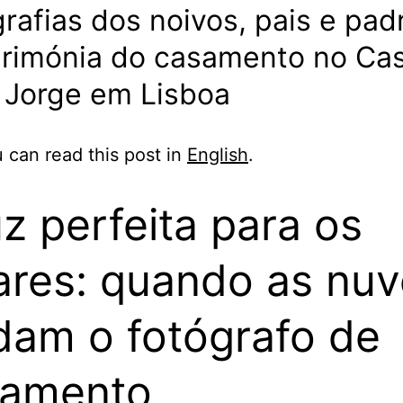
rafias dos noivos, pais e pad
erimónia do casamento no Cas
 Jorge em Lisboa
 can read this post in
English
.
uz perfeita para os
ares: quando as nu
dam o fotógrafo de
samento