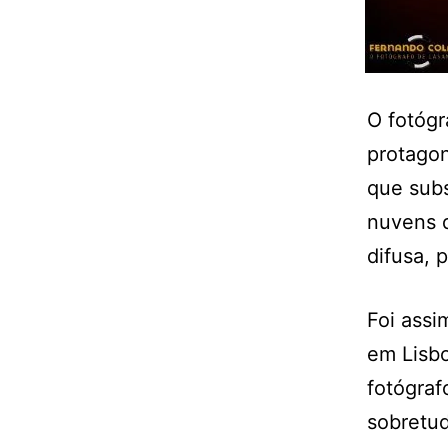
O fotógr
protago
que sub
nuvens 
difusa, 
Foi assi
em Lisb
fotógraf
sobretud