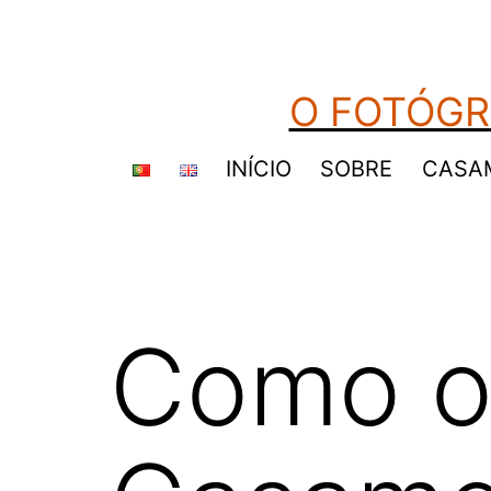
Saltar
para
o
O FOTÓGR
conteúdo
INÍCIO
SOBRE
CASA
Como o