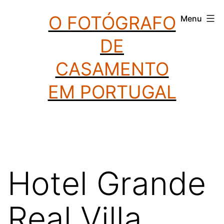
Saltar
O FOTÓGRAFO
Menu
para
DE
o
conteúdo
CASAMENTO
EM PORTUGAL
Hotel Grande
Real Villa