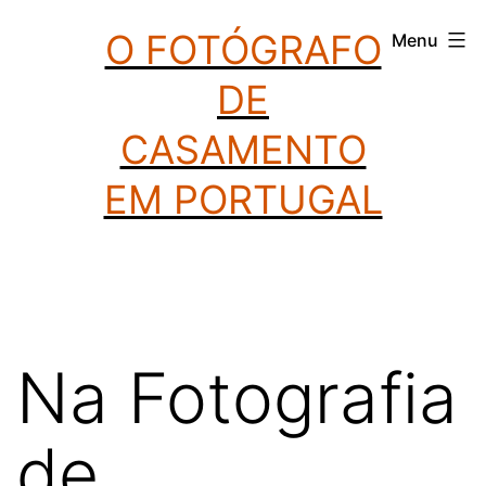
Saltar
O FOTÓGRAFO
Menu
para
DE
o
conteúdo
CASAMENTO
EM PORTUGAL
Na Fotografia
de