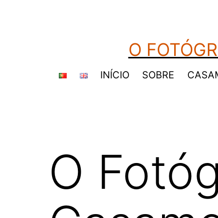
Saltar
para
o
O FOTÓGR
conteúdo
INÍCIO
SOBRE
CASA
O Fotóg