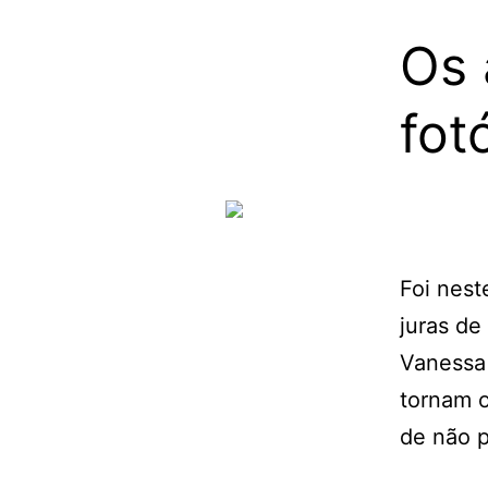
Os 
fot
Foi nest
juras de
Vanessa
tornam 
de não p