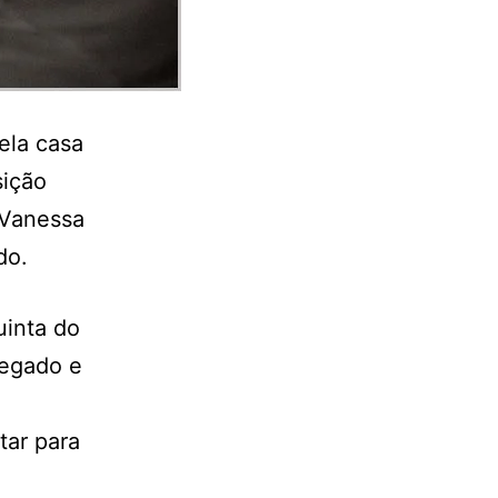
ela casa
sição
 Vanessa
do.
uinta do
hegado e
tar para