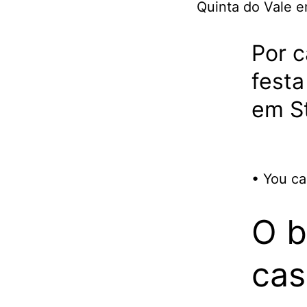
Por c
festa
em St
• You ca
O b
ca