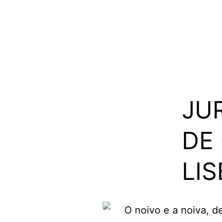
JU
DE
LI