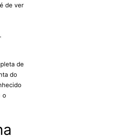
é de ver
pleta de
nta do
onhecido
u o
na