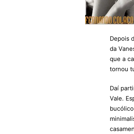
Depois 
da Vanes
que a ca
tornou t
Daí part
Vale. E
bucólico
minimali
casamen