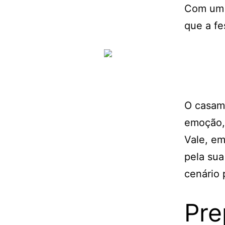
Com um g
que a fe
O casame
emoção, 
Vale, em
pela sua
cenário 
Pre