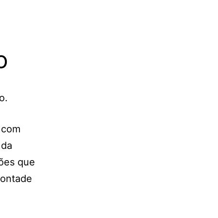
o
m com
 da
ões que
vontade