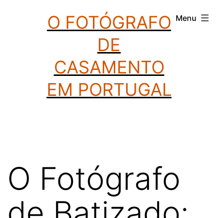
Saltar
O FOTÓGRAFO
Menu
para
DE
o
conteúdo
CASAMENTO
EM PORTUGAL
O Fotógrafo
de Batizado: