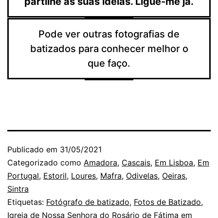
partilhe as suas ideias. Ligue-me já.
Pode ver outras fotografias de
batizados para conhecer melhor o
que faço.
Publicado em
31/05/2021
Categorizado como
Amadora
,
Cascais
,
Em Lisboa
,
Em
Portugal
,
Estoril
,
Loures
,
Mafra
,
Odivelas
,
Oeiras
,
Sintra
Etiquetas:
Fotógrafo de batizado
,
Fotos de Batizado
,
Igreja de Nossa Senhora do Rosário de Fátima em