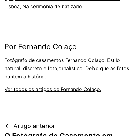
Lisboa
,
Na cerimónia de batizado
Por Fernando Colaço
Fotógrafo de casamentos Fernando Colaço. Estilo
natural, discreto e fotojornalístico. Deixo que as fotos
contem a história.
Ver todos os artigos de Fernando Colaço.
Navegação
Artigo anterior
O Fotógrafo de Casamento em