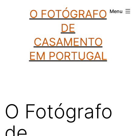
Saltar
O FOTÓGRAFO
Menu
para
DE
o
conteúdo
CASAMENTO
EM PORTUGAL
O Fotógrafo
de