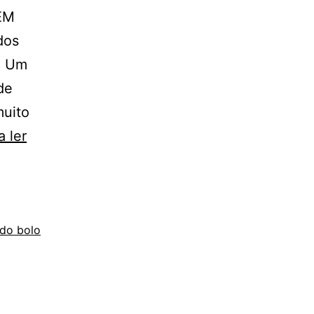
EM
dos
. Um
de
uito
O
 ler
Corte
do
Bolo:
Um
 do bolo
Ritual
Especial
no