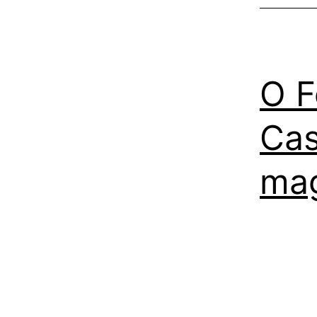
O F
Cas
mag