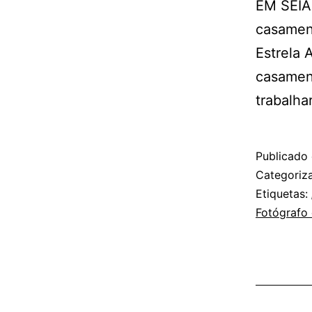
EM SEIA 
casament
Estrela 
casamen
trabalh
Publicado
Categori
Etiquetas:
Fotógrafo