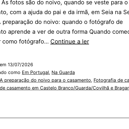
As fotos são do noivo, quando se veste para o
o, com a ajuda do pai e da irmã, em Seia na S
A preparação do noivo: quando o fotógrafo de
to aprende a ver de outra forma Quando comec
A
ar como fotógrafo…
Continue a ler
preparação
do
 em
13/07/2026
noivo
zado como
Em Portugal
,
Na Guarda
pelo
A preparação do noivo para o casamento
,
Fotografia de 
 de casamento em Castelo Branco/Guarda/Covilhã e Braga
olhar
de
um
fotógrafo