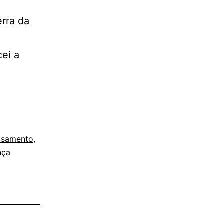
erra da
ei a
casamento
,
nça