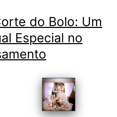
de
casamento
orte do Bolo: Um
ual Especial no
samento