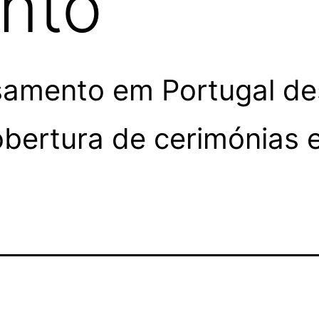
nto
samento em Portugal de
obertura de cerimónias 