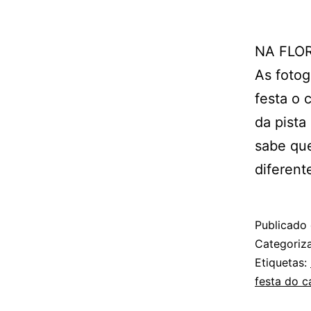
NA FLO
As fotog
festa o 
da pist
sabe qu
diferen
Publicado
Categori
Etiquetas:
festa do 