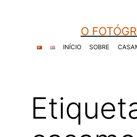
Saltar
para
o
O FOTÓGR
conteúdo
INÍCIO
SOBRE
CASA
Etiquet