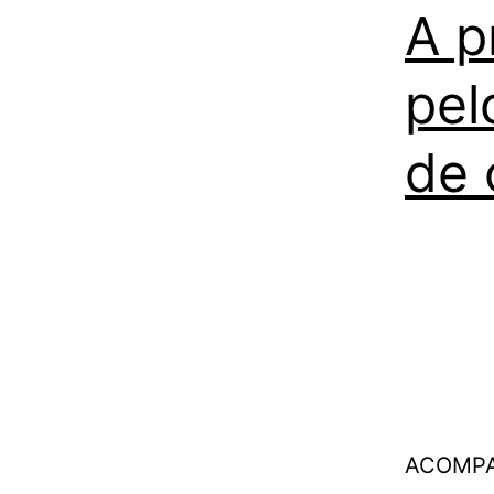
A p
pel
de 
ACOMPA