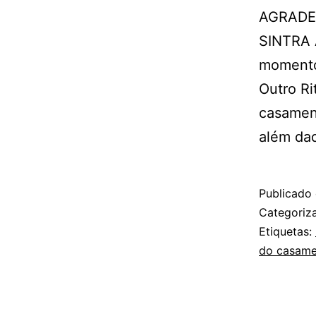
AGRADE
SINTRA A
momentos
Outro Ri
casamen
além daq
Publicado
Categori
Etiquetas:
do casame