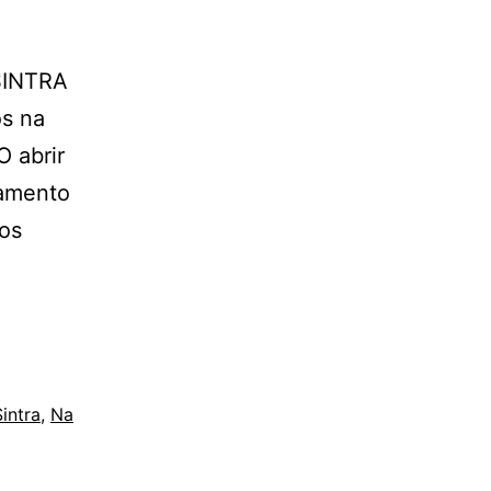
SINTRA
os na
O abrir
samento
os
intra
,
Na