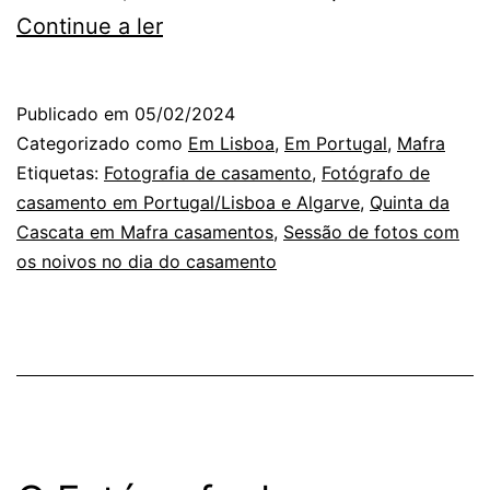
O
Continue a ler
Fotógrafo
de
Publicado em
05/02/2024
Casamento
Categorizado como
Em Lisboa
,
Em Portugal
,
Mafra
e
Etiquetas:
Fotografia de casamento
,
Fotógrafo de
casamento em Portugal/Lisboa e Algarve
,
Quinta da
as
Cascata em Mafra casamentos
,
Sessão de fotos com
Fotografias
os noivos no dia do casamento
que
lhe
Lembram
Outras