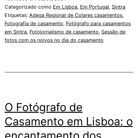
Casamento
Categorizado como
Em Lisboa
,
Em Portugal
,
Sintra
em
Etiquetas:
Adega Regional de Colares casamentos
,
Fotografia de casamento
,
Fotógrafo para casamentos
Sintra
em Sintra
,
Fotojornalismo de casamento
,
Sessão de
e
fotos com os noivos no dia do casamento
o
retrato
dos
noivos
O Fotógrafo de
Casamento em Lisboa: o
encantamento dos