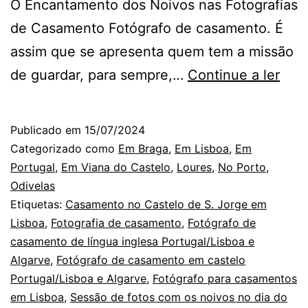
O Encantamento dos Noivos nas Fotografias
de Casamento Fotógrafo de casamento. É
assim que se apresenta quem tem a missão
O
de guardar, para sempre,…
Continue a ler
Fotó
de
Publicado em
15/07/2024
Cas
Categorizado como
Em Braga
,
Em Lisboa
,
Em
em
Portugal
,
Em Viana do Castelo
,
Loures
,
No Porto
,
Odivelas
Lisb
Etiquetas:
Casamento no Castelo de S. Jorge em
o
Lisboa
,
Fotografia de casamento
,
Fotógrafo de
enc
casamento de língua inglesa Portugal/Lisboa e
Algarve
,
Fotógrafo de casamento em castelo
dos
Portugal/Lisboa e Algarve
,
Fotógrafo para casamentos
noiv
em Lisboa
,
Sessão de fotos com os noivos no dia do