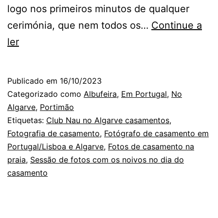
logo nos primeiros minutos de qualquer
cerimónia, que nem todos os…
Continue a
O
ler
Fotógrafo
de
Publicado em
16/10/2023
Casamento
Categorizado como
Albufeira
,
Em Portugal
,
No
no
Algarve
,
Portimão
Etiquetas:
Club Nau no Algarve casamentos
,
Algarve
Fotografia de casamento
,
Fotógrafo de casamento em
e
Portugal/Lisboa e Algarve
,
Fotos de casamento na
os
praia
,
Sessão de fotos com os noivos no dia do
casamento
Tímidos
perante
as