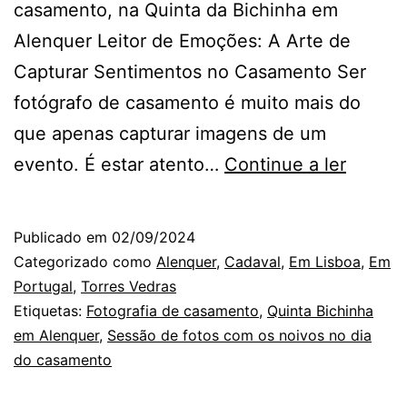
casamento, na Quinta da Bichinha em
Alenquer Leitor de Emoções: A Arte de
Capturar Sentimentos no Casamento Ser
fotógrafo de casamento é muito mais do
que apenas capturar imagens de um
Na
evento. É estar atento…
Continue a ler
Quinta
da
Publicado em
02/09/2024
Bichinh
Categorizado como
Alenquer
,
Cadaval
,
Em Lisboa
,
Em
a
Portugal
,
Torres Vedras
Etiquetas:
Fotografia de casamento
,
Quinta Bichinha
delica
em Alenquer
,
Sessão de fotos com os noivos no dia
nos
do casamento
olhares