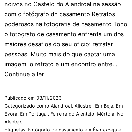
noivos no Castelo do Alandroal na sessão
com o fotógrafo do casamento Retratos
poderosos na fotografia de casamento Todo
o fotógrafo de casamento enfrenta um dos
maiores desafios do seu ofício: retratar
pessoas. Muito mais do que captar uma
imagem, o retrato é um encontro entre…
O
Continue a ler
Fotógrafo
de
Publicado em
03/11/2023
Casamento
Categorizado como
Alandroal
,
Aljustrel
,
Em Beja
,
Em
e
Évora
,
Em Portugal
,
Ferreira do Alentejo
,
Mértola
,
No
Alentejo
Mestres
Etiquetas:
Fotógrafo de casamento em Évora/Beja e