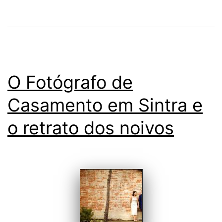
num
casam
O Fotógrafo de
Casamento em Sintra e
o retrato dos noivos