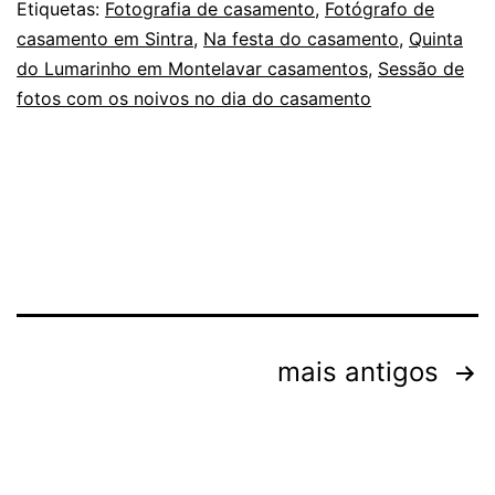
dos
Etiquetas:
Fotografia de casamento
,
Fotógrafo de
casamento em Sintra
,
Na festa do casamento
,
Quinta
que
do Lumarinho em Montelavar casamentos
,
Sessão de
desejam,
fotos com os noivos no dia do casamento
no
casamento
Paginação
mais antigos
dos
conteúdos