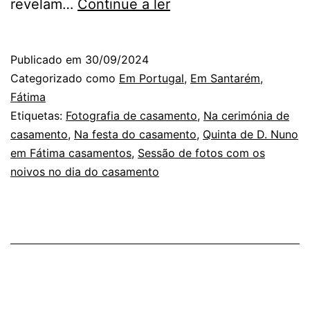
Como
revelam…
Continue a ler
um
Ninho:
Publicado em
30/09/2024
Fotografias
Categorizado como
Em Portugal
,
Em Santarém
,
de
Fátima
Etiquetas:
Fotografia de casamento
,
Na cerimónia de
Casamento
casamento
,
Na festa do casamento
,
Quinta de D. Nuno
na
em Fátima casamentos
,
Sessão de fotos com os
Quinta
noivos no dia do casamento
D.
Nuno