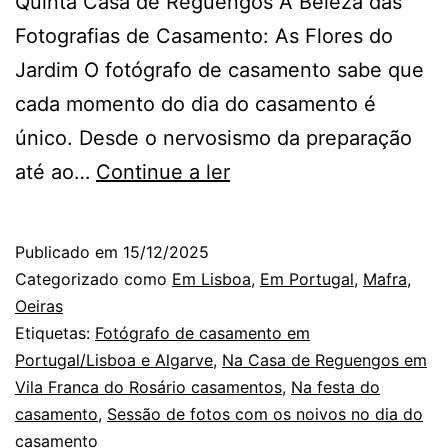
Quinta Casa de Reguengos A Beleza das
Fotografias de Casamento: As Flores do
Jardim O fotógrafo de casamento sabe que
cada momento do dia do casamento é
único. Desde o nervosismo da preparação
Fotografia
até ao…
Continue a ler
de
Casamento:
Publicado em
15/12/2025
A
Categorizado como
Em Lisboa
,
Em Portugal
,
Mafra
,
Magia
Oeiras
Etiquetas:
Fotógrafo de casamento em
das
Portugal/Lisboa e Algarve
,
Na Casa de Reguengos em
Flores
Vila Franca do Rosário casamentos
,
Na festa do
no
casamento
,
Sessão de fotos com os noivos no dia do
casamento
Jardim