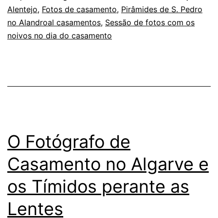
que
Alentejo
,
Fotos de casamento
,
Pirâmides de S. Pedro
o
no Alandroal casamentos
,
Sessão de fotos com os
noivos no dia do casamento
Ensinaram
no
Retrato
O Fotógrafo de
Casamento no Algarve e
os Tímidos perante as
Lentes