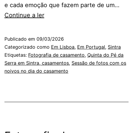
e cada emoção que fazem parte de um…
O
Continue a ler
Fotógrafo
de
Publicado em
09/03/2026
Casamento
Categorizado como
Em Lisboa
,
Em Portugal
,
Sintra
em
Etiquetas:
Fotografia de casamento
,
Quinta do Pé da
Serra em Sintra, casamentos
,
Sessão de fotos com os
Sintra:
noivos no dia do casamento
as
fotos
no
jardim