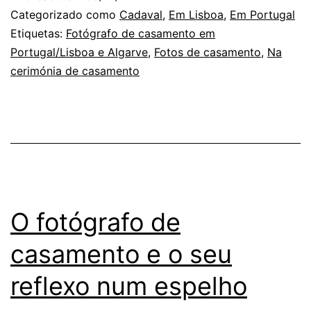
Casamento
Categorizado como
Cadaval
,
Em Lisboa
,
Em Portugal
e
Etiquetas:
Fotógrafo de casamento em
Portugal/Lisboa e Algarve
,
Fotos de casamento
,
Na
a
cerimónia de casamento
azáfama
do
Fotógrafo
O fotógrafo de
casamento e o seu
reflexo num espelho