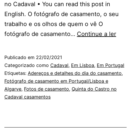
no Cadaval • You can read this post in
English. O fotógrafo de casamento, o seu
trabalho e os olhos de quem o vê O
O
fotógrafo de casamento…
Continue a ler
Fotóg
de
Publicado em
22/02/2021
Casa
Categorizado como
Cadaval
,
Em Lisboa
,
Em Portugal
as
Etiquetas:
Adereços e detalhes do dia do casamento
,
Fotógrafo de casamento em Portugal/Lisboa e
outra
Algarve
,
Fotos de casamento
,
Quinta do Castro no
fotog
Cadaval casamentos