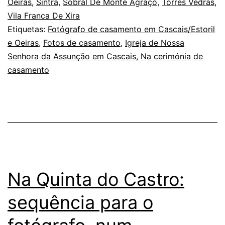
Oeiras
,
Sintra
,
Sobral De Monte Agraço
,
Torres Vedras
,
as
Vila Franca De Xira
falhas
Etiquetas:
Fotógrafo de casamento em Cascais/Estoril
e Oeiras
,
Fotos de casamento
,
Igreja de Nossa
do
Senhora da Assunção em Cascais
,
Na cerimónia de
tempo
casamento
Na Quinta do Castro:
sequência para o