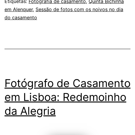
Etiquetas:
Fotografia de casamento
,
Quinta Bichinha
delica
em Alenquer
,
Sessão de fotos com os noivos no dia
nos
do casamento
olhares
num
casam
Fotógrafo de Casamento
em Lisboa: Redemoinho
da Alegria