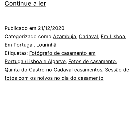
As
Continue a ler
Surpresas
de
Publicado em
21/12/2020
um
Categorizado como
Azambuja
,
Cadaval
,
Em Lisboa
,
Fotógrafo,
Em Portugal
,
Lourinhã
Etiquetas:
Fotógrafo de casamento em
num
Portugal/Lisboa e Algarve
,
Fotos de casamento
,
Dia
Quinta do Castro no Cadaval casamentos
,
Sessão de
de
fotos com os noivos no dia do casamento
Casamento