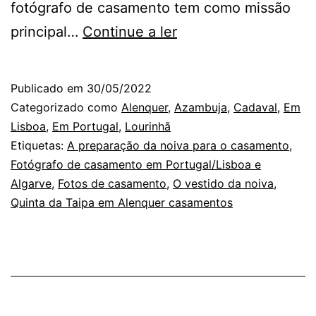
fotógrafo de casamento tem como missão
O
principal…
Continue a ler
fotógrafo
de
Publicado em
30/05/2022
casamento
Categorizado como
Alenquer
,
Azambuja
,
Cadaval
,
Em
e
Lisboa
,
Em Portugal
,
Lourinhã
Etiquetas:
A preparação da noiva para o casamento
,
o
Fotógrafo de casamento em Portugal/Lisboa e
seu
Algarve
,
Fotos de casamento
,
O vestido da noiva
,
reflexo
Quinta da Taipa em Alenquer casamentos
num
espelho