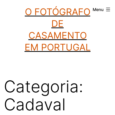
Saltar
O FOTÓGRAFO
Menu
para
DE
o
conteúdo
CASAMENTO
EM PORTUGAL
Categoria:
Cadaval