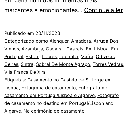
em cena num dos momentos mais
Fo
marcantes e emocionantes…
Continue a ler
d
C
Publicado em
20/11/2023
e
Categorizado como
Alenquer
,
Amadora
,
Arruda Dos
Li
Vinhos
,
Azambuja
,
Cadaval
,
Cascais
,
Em Lisboa
,
Em
Portugal
,
Estoril
,
Loures
,
Lourinhã
,
Mafra
,
Odivelas
,
R
Oeiras
,
Sintra
,
Sobral De Monte Agraço
,
Torres Vedras
,
da
Vila Franca De Xira
Al
Etiquetas:
Casamento no Castelo de S. Jorge em
Lisboa
,
Fotografia de casamento
,
Fotógrafo de
casamento em Portugal/Lisboa e Algarve
,
Fotógrafo
de casamento no destino em Portugal/Lisbon and
Algarve
,
Na cerimónia de casamento