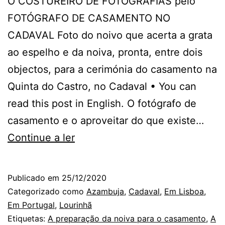
O COSTUREIRO DE FOTOGRAFIAS pelo
FOTÓGRAFO DE CASAMENTO NO
CADAVAL Foto do noivo que acerta a grata
ao espelho e da noiva, pronta, entre dois
objectos, para a cerimónia do casamento na
Quinta do Castro, no Cadaval • You can
read this post in English. O fotógrafo de
casamento e o aproveitar do que existe…
Fotógrafo
Continue a ler
de
Casamento
Publicado em
25/12/2020
em
Categorizado como
Azambuja
,
Cadaval
,
Em Lisboa
,
Lisboa:
Em Portugal
,
Lourinhã
Etiquetas:
A preparação da noiva para o casamento
,
A
a