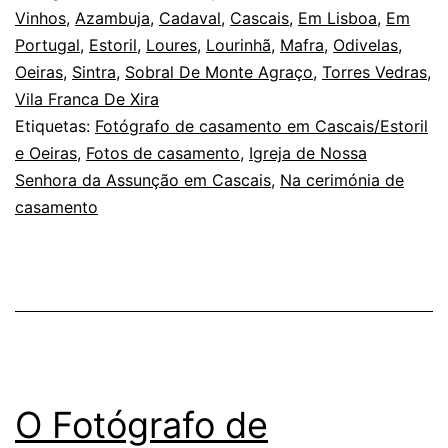
em
Vinhos
,
Azambuja
,
Cadaval
,
Cascais
,
Em Lisboa
,
Em
Portugal
,
Estoril
,
Loures
,
Lourinhã
,
Mafra
,
Odivelas
,
Cascais:
Oeiras
,
Sintra
,
Sobral De Monte Agraço
,
Torres Vedras
,
mudanças
Vila Franca De Xira
para
Etiquetas:
Fotógrafo de casamento em Cascais/Estoril
e Oeiras
,
Fotos de casamento
a
,
Igreja de Nossa
Senhora da Assunção em Cascais
,
Na cerimónia de
Cerimónia
casamento
O Fotógrafo de