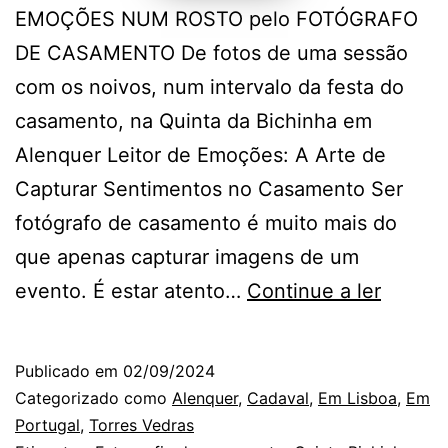
EMOÇÕES NUM ROSTO pelo FOTÓGRAFO
DE CASAMENTO De fotos de uma sessão
com os noivos, num intervalo da festa do
casamento, na Quinta da Bichinha em
Alenquer Leitor de Emoções: A Arte de
Capturar Sentimentos no Casamento Ser
fotógrafo de casamento é muito mais do
que apenas capturar imagens de um
Na
evento. É estar atento…
Continue a ler
Quinta
da
Publicado em
02/09/2024
Bichinh
Categorizado como
Alenquer
,
Cadaval
,
Em Lisboa
,
Em
a
Portugal
,
Torres Vedras