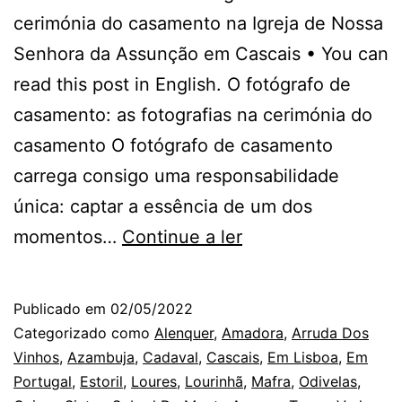
cerimónia do casamento na Igreja de Nossa
Senhora da Assunção em Cascais • You can
read this post in English. O fotógrafo de
casamento: as fotografias na cerimónia do
casamento O fotógrafo de casamento
carrega consigo uma responsabilidade
única: captar a essência de um dos
O
momentos…
Continue a ler
Fotógrafo
de
Publicado em
02/05/2022
Casamento
Categorizado como
Alenquer
,
Amadora
,
Arruda Dos
em
Vinhos
,
Azambuja
,
Cadaval
,
Cascais
,
Em Lisboa
,
Em
Portugal
,
Estoril
,
Loures
,
Lourinhã
,
Mafra
,
Odivelas
,
Cascais: