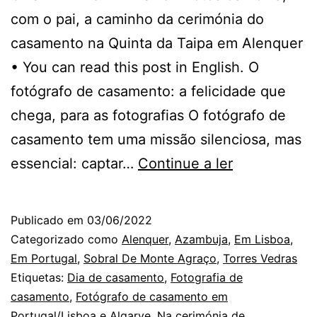
com o pai, a caminho da cerimónia do
casamento na Quinta da Taipa em Alenquer
• You can read this post in English. O
fotógrafo de casamento: a felicidade que
chega, para as fotografias O fotógrafo de
casamento tem uma missão silenciosa, mas
Quinta
essencial: captar…
Continue a ler
da
Taipa,
Publicado em
03/06/2022
Alenquer:
Categorizado como
Alenquer
,
Azambuja
,
Em Lisboa
,
as
Em Portugal
,
Sobral De Monte Agraço
,
Torres Vedras
Etiquetas:
Dia de casamento
,
Fotografia de
caras
casamento
,
Fotógrafo de casamento em
de
Portugal/Lisboa e Algarve
,
Na cerimónia de