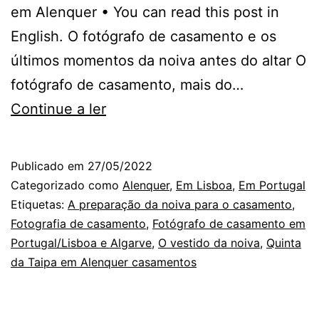
em Alenquer • You can read this post in
English. O fotógrafo de casamento e os
últimos momentos da noiva antes do altar O
fotógrafo de casamento, mais do…
Na
Continue a ler
Quinta
da
Publicado em
27/05/2022
Taipa
Categorizado como
Alenquer
,
Em Lisboa
,
Em Portugal
em
Etiquetas:
A preparação da noiva para o casamento
,
Fotografia de casamento
,
Fotógrafo de casamento em
Alenquer:
Portugal/Lisboa e Algarve
,
O vestido da noiva
,
Quinta
os
da Taipa em Alenquer casamentos
últimos
instantes