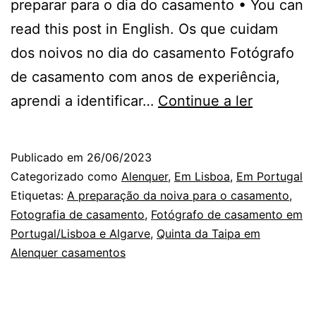
preparar para o dia do casamento • You can
read this post in English. Os que cuidam
dos noivos no dia do casamento Fotógrafo
de casamento com anos de experiência,
Os
aprendi a identificar…
Continue a ler
Cuidador
Invisíveis
Publicado em
26/06/2023
no
Categorizado como
Alenquer
,
Em Lisboa
,
Em Portugal
Dia
Etiquetas:
A preparação da noiva para o casamento
,
Fotografia de casamento
,
Fotógrafo de casamento em
de
Portugal/Lisboa e Algarve
,
Quinta da Taipa em
Casamen
Alenquer casamentos
e
nas
Fotografi