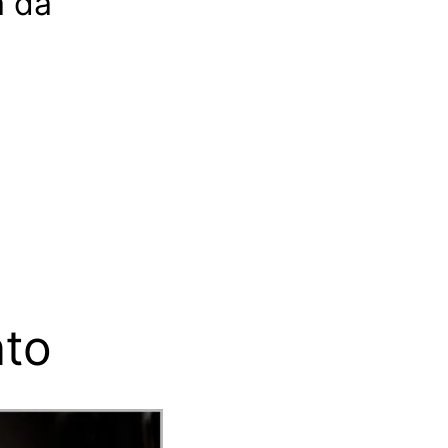
a da
nto