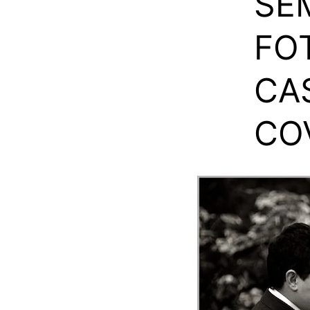
SEM
FO
CA
CO