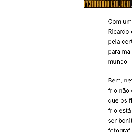
Com um d
Ricardo 
pela cer
para mai
mundo.
Bem, nev
frio não
que os f
frio est
ser boni
fotografi