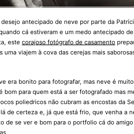
esejo antecipado de neve por parte da Patríci
quando cá estiveram e um medo antecipado de f
ta, este
corajoso fotógrafo de casamento
prepa
s uma viajem à cova das cerejas mais saborosa
e era bonito para fotografar, mas neve é muito 
 é bom para quem está a ser fotografado mas 
locos poliedricos não cubram as encostas da Se
á lá de certeza e, já que está frio, que venha a n
to de se ver e bom para o portfolio cá do amigo
as.