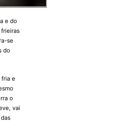
a e do
rieiras
ra-se
s do
fria e
mesmo
rra o
eve, vai
 das