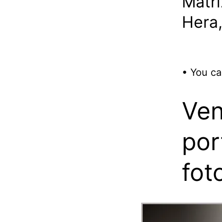
Matri
Hera,
• You ca
Ven
por
fot