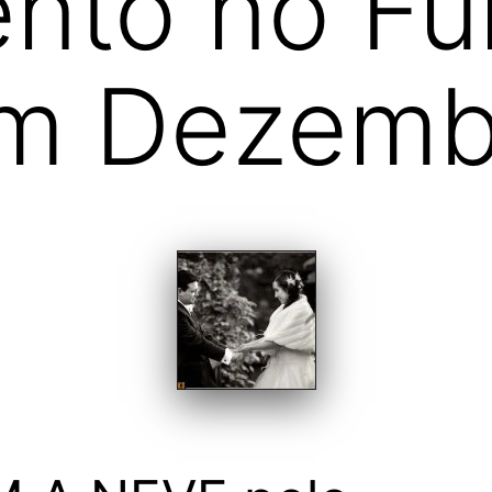
nto no Fu
em Dezemb