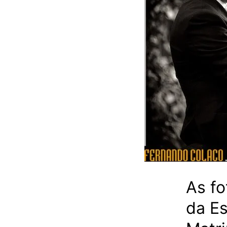
As f
da Es