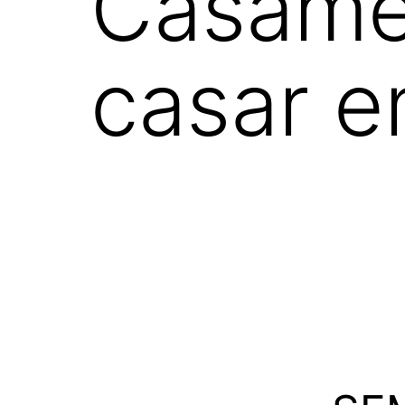
Casame
casar 