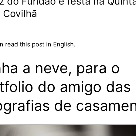
z do Fundão e festa na Quint
 Covilhã
n read this post in
English
.
ha a neve, para o
tfolio do amigo das
ografias de casame