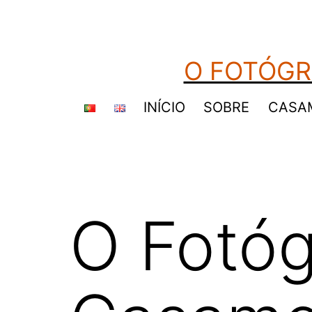
Saltar
para
o
O FOTÓGR
conteúdo
INÍCIO
SOBRE
CASA
O Fotóg