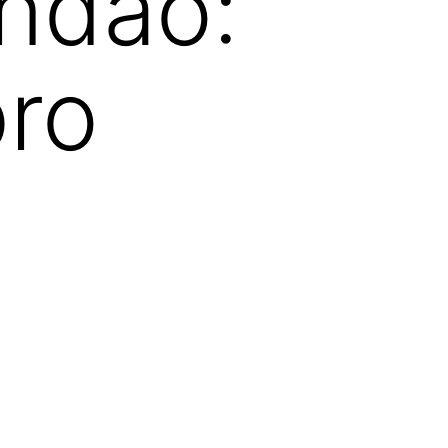
ndão:
ro