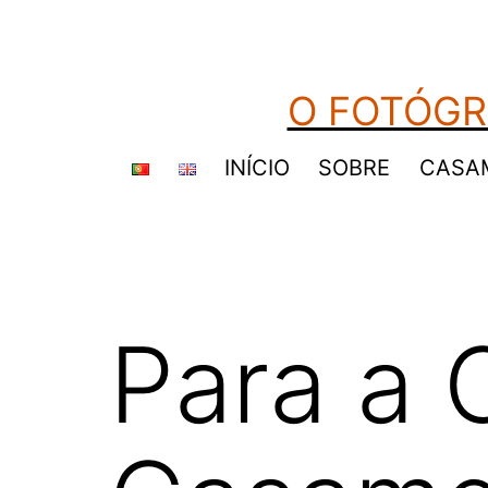
Saltar
para
o
O FOTÓGR
conteúdo
INÍCIO
SOBRE
CASA
Para a 