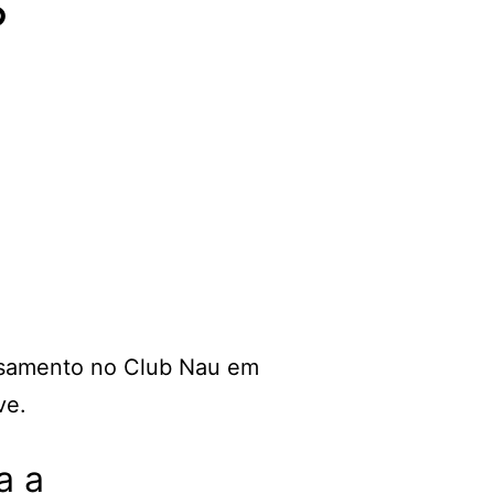
S
a a