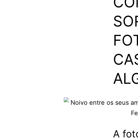
CO
SO
FO
CA
AL
A fot