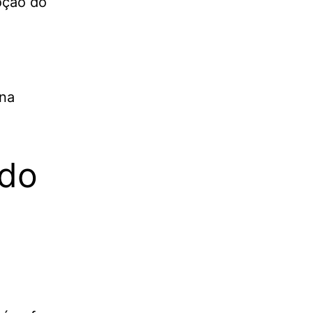
oção do
 na
 do