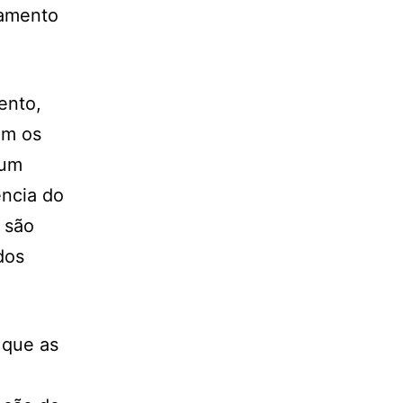
samento
ento,
am os
 um
ência do
 são
dos
 que as