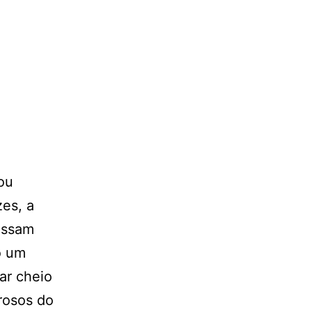
ou
zes, a
assam
o um
ar cheio
rosos do