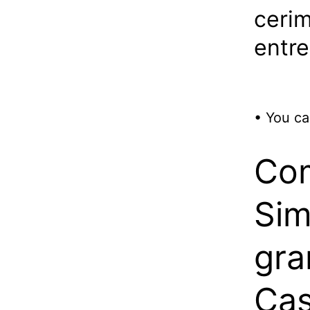
ceri
entr
• You ca
Com
Sim
gra
Cas