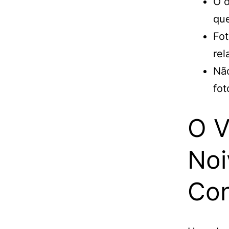
O o
que
Fot
rel
Não
fot
O V
Noi
Con