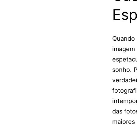
Esp
Quando
imagem 
espetacu
sonho. P
verdade
fotogra
intempor
das foto
maiores 