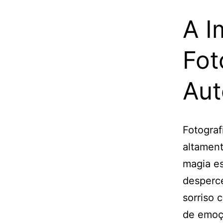
A I
Fot
Aut
Fotogra
altament
magia e
desperc
sorriso 
de emoçã