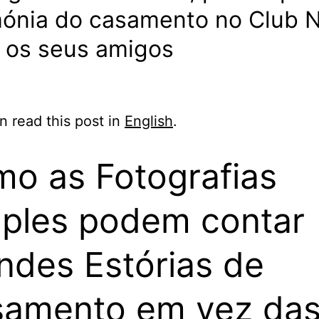
mónia do casamento no Club 
e os seus amigos
n read this post in
English
.
o as Fotografias
ples podem contar
ndes Estórias de
amento em vez da