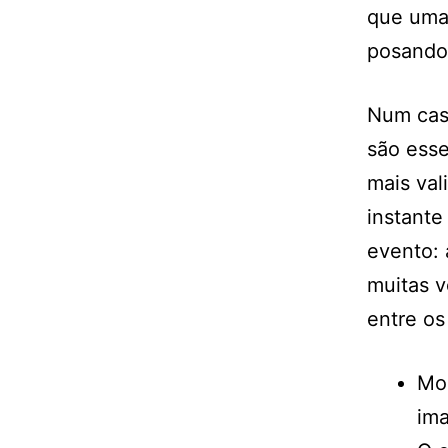
que uma
posando 
Num cas
são ess
mais val
instante
evento: 
muitas v
entre os
Mo
ima