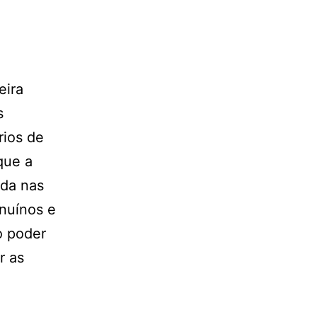
eira
s
rios de
que a
ada nas
nuínos e
o poder
r as