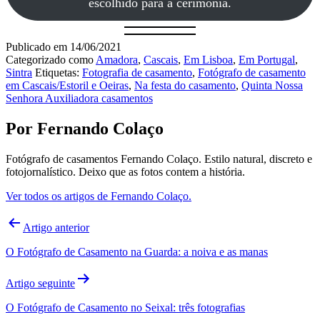
escolhido para a cerimónia.
Publicado em
14/06/2021
Categorizado como
Amadora
,
Cascais
,
Em Lisboa
,
Em Portugal
,
Sintra
Etiquetas:
Fotografia de casamento
,
Fotógrafo de casamento
em Cascais/Estoril e Oeiras
,
Na festa do casamento
,
Quinta Nossa
Senhora Auxiliadora casamentos
Por Fernando Colaço
Fotógrafo de casamentos Fernando Colaço. Estilo natural, discreto e
fotojornalístico. Deixo que as fotos contem a história.
Ver todos os artigos de Fernando Colaço.
Navegação
Artigo anterior
de
O Fotógrafo de Casamento na Guarda: a noiva e as manas
artigos
Artigo seguinte
O Fotógrafo de Casamento no Seixal: três fotografias