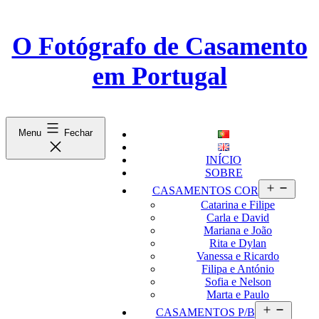
Saltar
para
o
O Fotógrafo de Casamento
conteúdo
em Portugal
Menu
Fechar
INÍCIO
SOBRE
Abrir
CASAMENTOS COR
menu
Catarina e Filipe
Carla e David
Mariana e João
Rita e Dylan
Vanessa e Ricardo
Filipa e António
Sofia e Nelson
Marta e Paulo
Abrir
CASAMENTOS P/B
menu