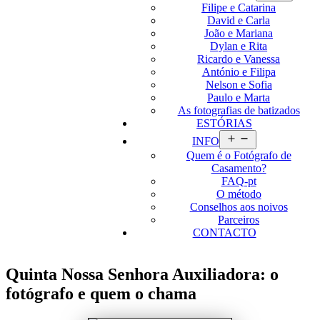
Filipe e Catarina
David e Carla
João e Mariana
Dylan e Rita
Ricardo e Vanessa
António e Filipa
Nelson e Sofia
Paulo e Marta
As fotografias de batizados
ESTÓRIAS
Abrir
INFO
menu
Quem é o Fotógrafo de
Casamento?
FAQ-pt
O método
Conselhos aos noivos
Parceiros
CONTACTO
Quinta Nossa Senhora Auxiliadora: o
fotógrafo e quem o chama