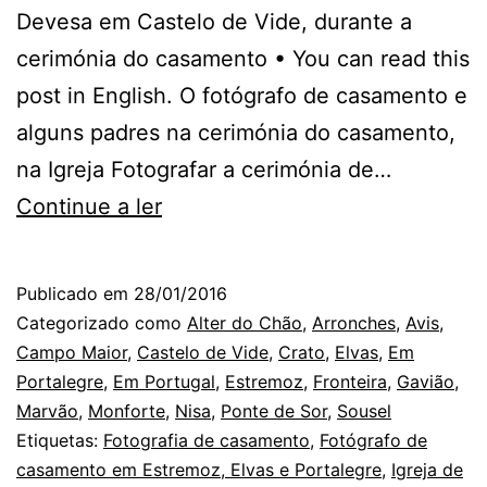
Devesa em Castelo de Vide, durante a
cerimónia do casamento • You can read this
post in English. O fotógrafo de casamento e
alguns padres na cerimónia do casamento,
na Igreja Fotografar a cerimónia de…
O
Continue a ler
Padre,
os
Publicado em
28/01/2016
Noivos
Categorizado como
Alter do Chão
,
Arronches
,
Avis
,
e
Campo Maior
,
Castelo de Vide
,
Crato
,
Elvas
,
Em
Portalegre
,
Em Portugal
,
Estremoz
,
Fronteira
,
Gavião
,
o
Marvão
,
Monforte
,
Nisa
,
Ponte de Sor
,
Sousel
Fotógrafo
Etiquetas:
Fotografia de casamento
,
Fotógrafo de
de
casamento em Estremoz, Elvas e Portalegre
,
Igreja de