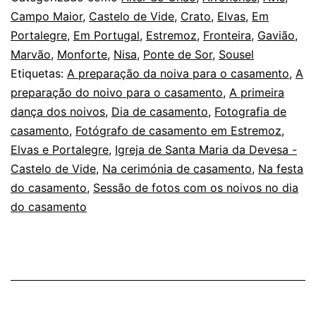
em
Campo Maior
,
Castelo de Vide
,
Crato
,
Elvas
,
Em
Portalegre
,
Em Portugal
,
Estremoz
,
Fronteira
,
Gavião
,
Portalegre:
Marvão
,
Monforte
,
Nisa
,
Ponte de Sor
,
Sousel
no
Etiquetas:
A preparação da noiva para o casamento
,
A
primeiro
preparação do noivo para o casamento
,
A primeira
dança dos noivos
,
Dia de casamento
dia
,
Fotografia de
casamento
,
Fotógrafo de casamento em Estremoz,
de
Elvas e Portalegre
,
Igreja de Santa Maria da Devesa -
Verão
Castelo de Vide
,
Na cerimónia de casamento
,
Na festa
do casamento
,
Sessão de fotos com os noivos no dia
do casamento