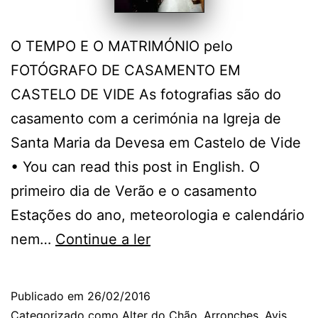
O TEMPO E O MATRIMÓNIO pelo
FOTÓGRAFO DE CASAMENTO EM
CASTELO DE VIDE As fotografias são do
casamento com a cerimónia na Igreja de
Santa Maria da Devesa em Castelo de Vide
• You can read this post in English. O
primeiro dia de Verão e o casamento
Estações do ano, meteorologia e calendário
O
nem…
Continue a ler
Fotógrafo
de
Publicado em
26/02/2016
Casamento
Categorizado como
Alter do Chão
,
Arronches
,
Avis
,