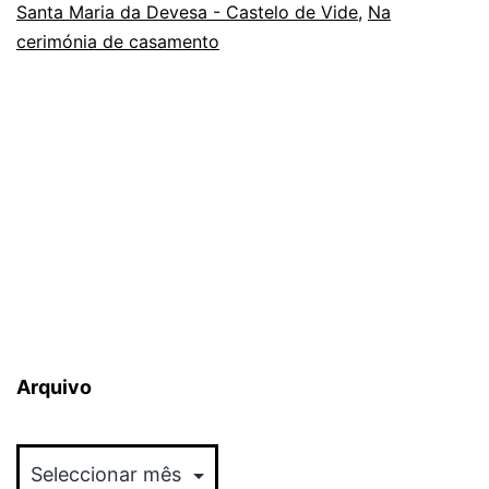
Santa Maria da Devesa - Castelo de Vide
Casamento
,
Na
cerimónia de casamento
Arquivo
Arquivo