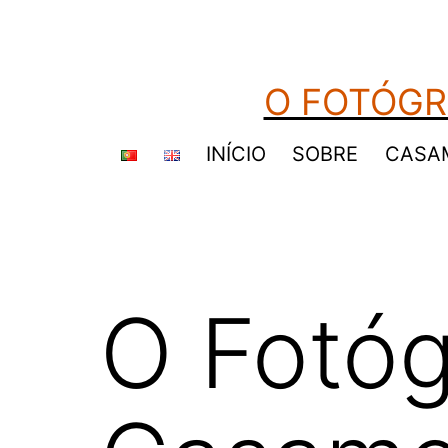
Saltar
para
o
O FOTÓGR
conteúdo
INÍCIO
SOBRE
CASA
O Fotóg