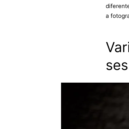
diferent
a fotogra
Var
ses