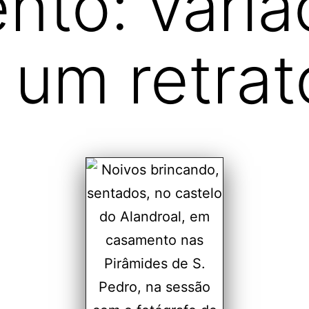
to: varia
 um retrat