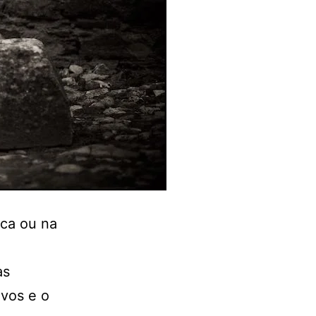
ca ou na
as
ivos e o