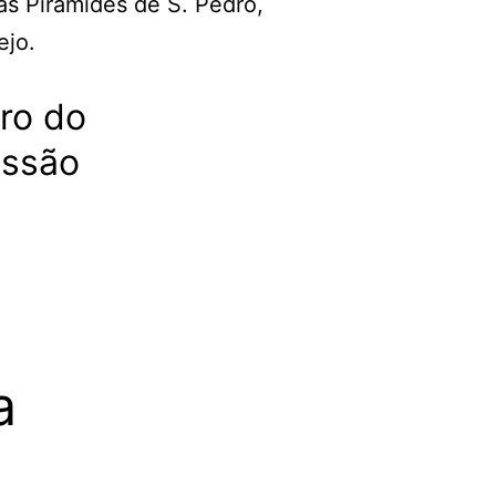
tro do
essão
a