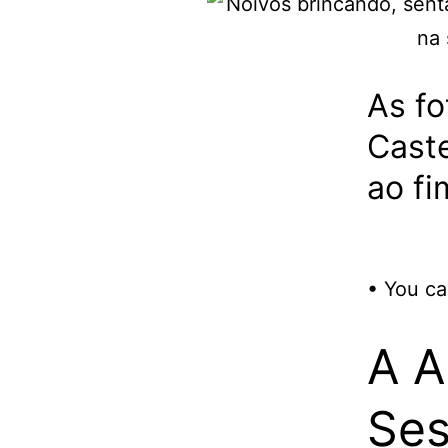
As fo
Caste
ao fi
• You ca
A A
Ses