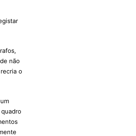
egistar
rafos,
ade não
recria o
 um
 quadro
mentos
amente