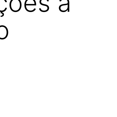
ções à
o