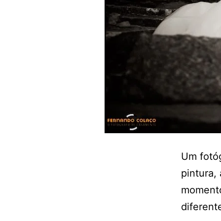
Um fotó
pintura,
momento 
diferent