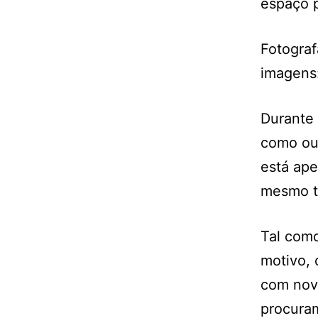
espaço 
Fotograf
imagens:
Durante 
como out
está ape
mesmo t
Tal com
motivo,
com nov
procura