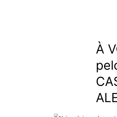
À 
pe
CA
AL