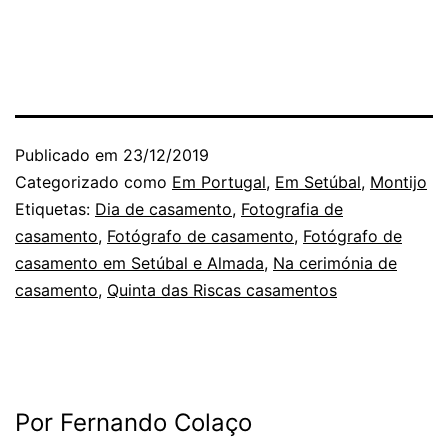
Publicado em
23/12/2019
Categorizado como
Em Portugal
,
Em Setúbal
,
Montijo
Etiquetas:
Dia de casamento
,
Fotografia de
casamento
,
Fotógrafo de casamento
,
Fotógrafo de
casamento em Setúbal e Almada
,
Na cerimónia de
casamento
,
Quinta das Riscas casamentos
Por Fernando Colaço