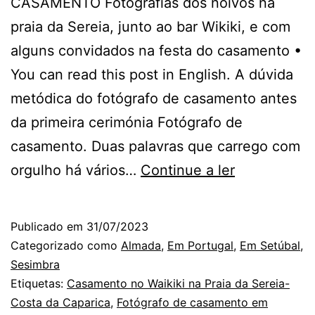
CASAMENTO Fotografias dos noivos na
praia da Sereia, junto ao bar Wikiki, e com
alguns convidados na festa do casamento •
You can read this post in English. A dúvida
metódica do fotógrafo de casamento antes
da primeira cerimónia Fotógrafo de
casamento. Duas palavras que carrego com
O
orgulho há vários…
Continue a ler
Fotógrafo
de
Publicado em
31/07/2023
Casamento
Categorizado como
Almada
,
Em Portugal
,
Em Setúbal
,
em
Sesimbra
Etiquetas:
Casamento no Waikiki na Praia da Sereia-
Almada
Costa da Caparica
,
Fotógrafo de casamento em
e