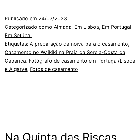
Fotógrafo
de
Publicado em
24/07/2023
Casamento
Categorizado como
Almada
,
Em Lisboa
,
Em Portugal
,
em
Em Setúbal
Etiquetas:
A preparação da noiva para o casamento
,
Lisboa
Casamento no Waikiki na Praia da Sereia-Costa da
e
Caparica
,
Fotógrafo de casamento em Portugal/Lisboa
a
e Algarve
,
Fotos de casamento
fotografia
impressa
Na Quinta das Riscas,