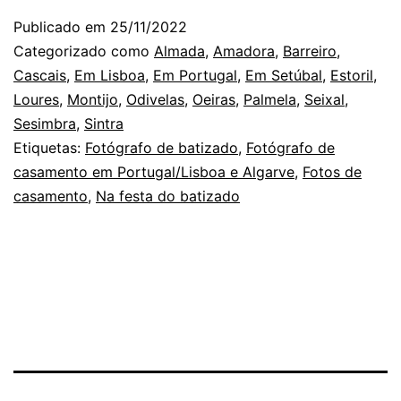
chega
Publicado em
25/11/2022
ao
Categorizado como
Almada
,
Amadora
,
Barreiro
,
Casamento
Cascais
,
Em Lisboa
,
Em Portugal
,
Em Setúbal
,
Estoril
,
Loures
,
Montijo
,
Odivelas
,
Oeiras
,
Palmela
,
Seixal
,
e
Sesimbra
,
Sintra
ao
Etiquetas:
Fotógrafo de batizado
,
Fotógrafo de
Batizado
casamento em Portugal/Lisboa e Algarve
,
Fotos de
casamento
,
Na festa do batizado