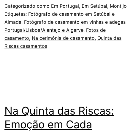
a
Categorizado como
Em Portugal
,
Em Setúbal
,
Montijo
sorte
Etiquetas:
Fotógrafo de casamento em Setúbal e
Almada
,
Fotógrafo de casamento em vinhas e adegas
do
Portugal/Lisboa/Alentejo e Algarve
,
Fotos de
fotógrafo,
casamento
,
Na cerimónia de casamento
,
Quinta das
num
Riscas casamentos
casamento
Na Quinta das Riscas:
Emoção em Cada