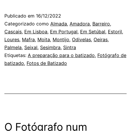
Fotógrafo
de
Publicado em
16/12/2022
Batizado:
Categorizado como
Almada
,
Amadora
,
Barreiro
,
desafios
Cascais
,
Em Lisboa
,
Em Portugal
,
Em Setúbal
,
Estoril
,
Loures
,
Mafra
,
Moita
,
Montijo
,
Odivelas
,
Oeiras
,
de
Palmela
,
Seixal
,
Sesimbra
,
Sintra
crianças
Etiquetas:
A preparação para o batizado
,
Fotógrafo de
batizado
,
Fotos de Batizado
O Fotógrafo num