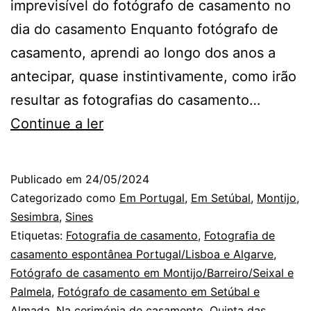
imprevisível do fotógrafo de casamento no
dia do casamento Enquanto fotógrafo de
casamento, aprendi ao longo dos anos a
antecipar, quase instintivamente, como irão
resultar as fotografias do casamento…
Na
Continue a ler
Quinta
das
Publicado em
24/05/2024
Riscas:
Categorizado como
Em Portugal
,
Em Setúbal
,
Montijo
,
Emoção
Sesimbra
,
Sines
Etiquetas:
Fotografia de casamento
,
Fotografia de
em
casamento espontânea Portugal/Lisboa e Algarve
,
Cada
Fotógrafo de casamento em Montijo/Barreiro/Seixal e
Momento,
Palmela
,
Fotógrafo de casamento em Setúbal e
Almada
,
Na cerimónia de casamento
,
Quinta das