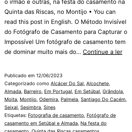
o irmão e outras, na festa do casamento na
Quinta das Riscas, no Montijo • You can
read this post in English. O Método Invisível
do Fotógrafo de Casamento para Capturar o
Impossível Um fotógrafo de casamento tem
Na
de dominar muito mais do…
Continue a ler
Qui
das
Publicado em
12/06/2023
Ris
Categorizado como
Alcácer Do Sal
,
Alcochete
,
em
Almada
,
Barreiro
,
Em Portugal
,
Em Setúbal
,
Grândola
,
Moita
,
Montijo
,
Odemira
,
Palmela
,
Santiago Do Cacém
,
Set
Seixal
,
Sesimbra
,
Sines
e
Etiquetas:
Fotografia de casamento
,
Fotógrafo de
a
casamento em Setúbal e Almada
,
Na festa do
casamento
,
Quinta das Riscas casamentos
Me