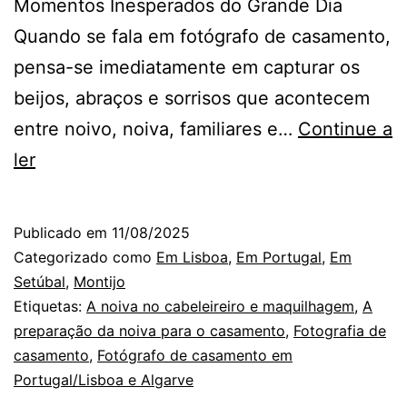
Momentos Inesperados do Grande Dia
Quando se fala em fotógrafo de casamento,
pensa-se imediatamente em capturar os
beijos, abraços e sorrisos que acontecem
entre noivo, noiva, familiares e…
Continue a
Fotografias
ler
de
Casamento:
Publicado em
11/08/2025
Afectos
Categorizado como
Em Lisboa
,
Em Portugal
,
Em
e
Setúbal
,
Montijo
Etiquetas:
A noiva no cabeleireiro e maquilhagem
,
A
Momentos
preparação da noiva para o casamento
,
Fotografia de
Inesperados
casamento
,
Fotógrafo de casamento em
Portugal/Lisboa e Algarve