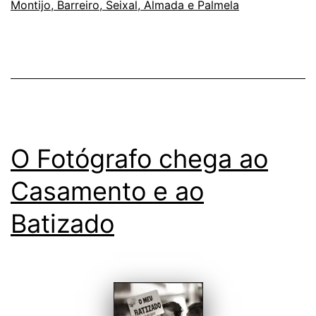
Montijo, Barreiro, Seixal, Almada e Palmela
entre
as
partes
O Fotógrafo chega ao
Casamento e ao
Batizado