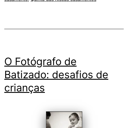
nos
Ca
O Fotógrafo de
Batizado: desafios de
crianças