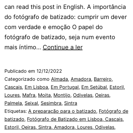
can read this post in English. A importância
do fotógrafo de batizado: cumprir um dever
com verdade e emoção O papel do
fotógrafo de batizado, seja num evento
O
mais íntimo…
Continue a ler
Fotógrafo
num
Publicado em
12/12/2022
Batizado
Categorizado como
Almada
,
Amadora
,
Barreiro
,
em
Cascais
,
Em Lisboa
,
Em Portugal
,
Em Setúbal
,
Estoril
,
Loures
,
Mafra
,
Moita
,
Montijo
,
Odivelas
,
Oeiras
,
Sintra
Palmela
,
Seixal
,
Sesimbra
,
Sintra
e
Etiquetas:
A preparação para o batizado
,
Fotógrafo de
o
batizado
,
Fotógrafo de Batizado em Lisboa, Cascais,
Estoril, Oeiras, Sintra, Amadora, Loures, Odivelas,
acordo