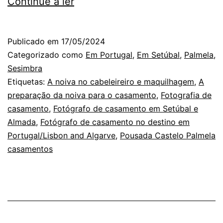
Pousada
Continue a ler
Castelo
Palmela:
Publicado em
17/05/2024
os
Categorizado como
Em Portugal
,
Em Setúbal
,
Palmela
,
amigos
Sesimbra
Etiquetas:
A noiva no cabeleireiro e maquilhagem
,
A
do
preparação da noiva para o casamento
,
Fotografia de
fotógrafo,
casamento
,
Fotógrafo de casamento em Setúbal e
no
Almada
,
Fotógrafo de casamento no destino em
Portugal/Lisbon and Algarve
casamento
,
Pousada Castelo Palmela
casamentos