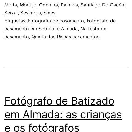
Moita
,
Montijo
,
Odemira
,
Palmela
,
Santiago Do Cacém
,
Set
Seixal
,
Sesimbra
,
Sines
e
Etiquetas:
Fotografia de casamento
,
Fotógrafo de
a
casamento em Setúbal e Almada
,
Na festa do
casamento
,
Quinta das Riscas casamentos
Me
nos
Ca
Fotógrafo de Batizado
em Almada: as crianças
e os fotógrafos