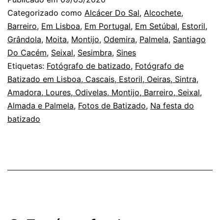
Batizado:
Categorizado como
Alcácer Do Sal
,
Alcochete
,
as
Barreiro
,
Em Lisboa
,
Em Portugal
,
Em Setúbal
,
Estoril
,
Grândola
,
Moita
,
Montijo
,
Odemira
,
Palmela
,
Santiago
mãos
Do Cacém
,
Seixal
,
Sesimbra
,
Sines
que
Etiquetas:
Fotógrafo de batizado
,
Fotógrafo de
acompanham
Batizado em Lisboa, Cascais, Estoril, Oeiras, Sintra,
Amadora, Loures, Odivelas, Montijo, Barreiro, Seixal,
Almada e Palmela
,
Fotos de Batizado
,
Na festa do
batizado