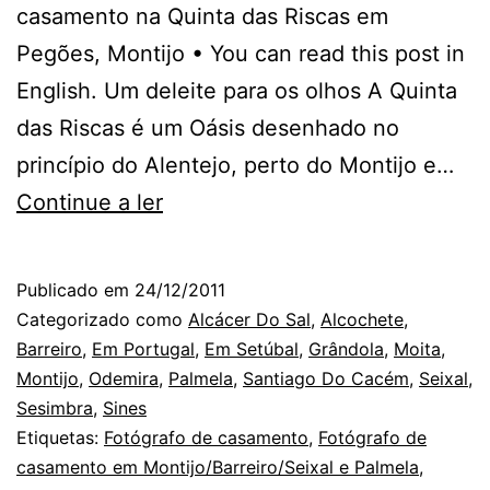
casamento na Quinta das Riscas em
Pegões, Montijo • You can read this post in
English. Um deleite para os olhos A Quinta
das Riscas é um Oásis desenhado no
princípio do Alentejo, perto do Montijo e…
O
Continue a ler
Fotógrafo
de
Publicado em
24/12/2011
Casamento
Categorizado como
Alcácer Do Sal
,
Alcochete
,
no
Barreiro
,
Em Portugal
,
Em Setúbal
,
Grândola
,
Moita
,
Montijo
,
Odemira
,
Palmela
,
Santiago Do Cacém
,
Seixal
,
Montijo:
Sesimbra
,
Sines
na
Etiquetas:
Fotógrafo de casamento
,
Fotógrafo de
Quinta
casamento em Montijo/Barreiro/Seixal e Palmela
,