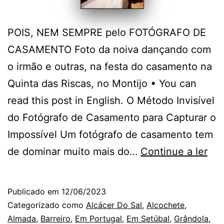
POIS, NEM SEMPRE pelo FOTÓGRAFO DE
CASAMENTO Foto da noiva dançando com
o irmão e outras, na festa do casamento na
Quinta das Riscas, no Montijo • You can
read this post in English. O Método Invisível
do Fotógrafo de Casamento para Capturar o
Impossível Um fotógrafo de casamento tem
Na
de dominar muito mais do…
Continue a ler
Qui
das
Publicado em
12/06/2023
Ris
Categorizado como
Alcácer Do Sal
,
Alcochete
,
em
Almada
,
Barreiro
,
Em Portugal
,
Em Setúbal
,
Grândola
,