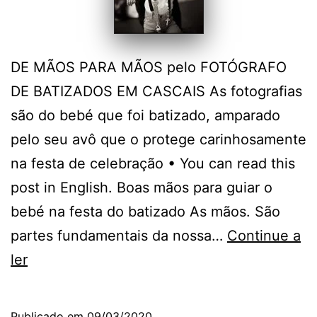
DE MÃOS PARA MÃOS pelo FOTÓGRAFO
DE BATIZADOS EM CASCAIS As fotografias
são do bebé que foi batizado, amparado
pelo seu avô que o protege carinhosamente
na festa de celebração • You can read this
post in English. Boas mãos para guiar o
bebé na festa do batizado As mãos. São
partes fundamentais da nossa…
Continue a
O
ler
Fotógrafo
de
Publicado em
09/03/2020