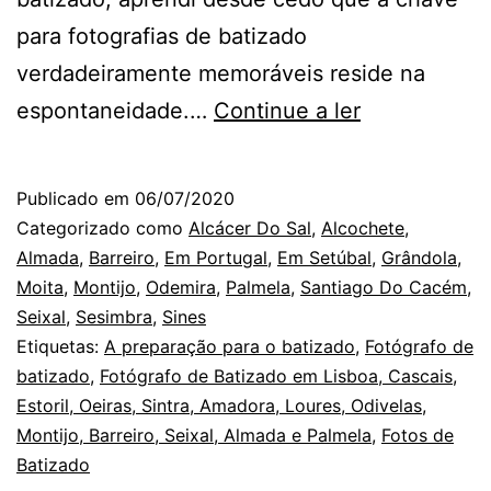
para fotografias de batizado
verdadeiramente memoráveis reside na
Fotógrafo
espontaneidade.…
Continue a ler
de
Batizado
Publicado em
06/07/2020
em
Categorizado como
Alcácer Do Sal
,
Alcochete
,
Almada:
Almada
,
Barreiro
,
Em Portugal
,
Em Setúbal
,
Grândola
,
Moita
,
Montijo
,
Odemira
,
Palmela
,
Santiago Do Cacém
,
as
Seixal
,
Sesimbra
,
Sines
crianças
Etiquetas:
A preparação para o batizado
,
Fotógrafo de
e
batizado
,
Fotógrafo de Batizado em Lisboa, Cascais,
Estoril, Oeiras, Sintra, Amadora, Loures, Odivelas,
os
Montijo, Barreiro, Seixal, Almada e Palmela
,
Fotos de
fotógrafos
Batizado