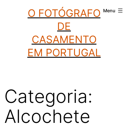
Saltar
O FOTÓGRAFO
Menu
para
DE
o
conteúdo
CASAMENTO
EM PORTUGAL
Categoria:
Alcochete