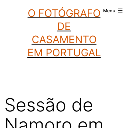
Saltar
O FOTÓGRAFO
Menu
para
DE
o
conteúdo
CASAMENTO
EM PORTUGAL
Sessão de
Namoro em