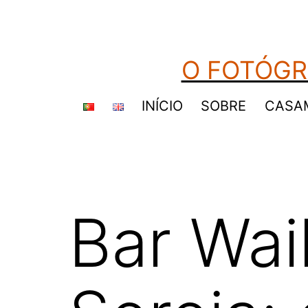
Saltar
para
o
O FOTÓGR
conteúdo
INÍCIO
SOBRE
CASA
Bar Wai