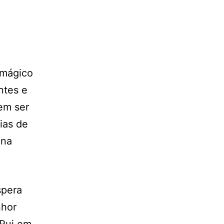
 mágico
ntes e
dem ser
ias de
ina
spera
nhor
 Rui em