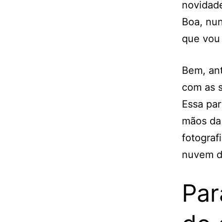
novidade
Boa, nun
que vou 
Bem, ant
com as s
Essa par
mãos da 
fotograf
nuvem de
Par