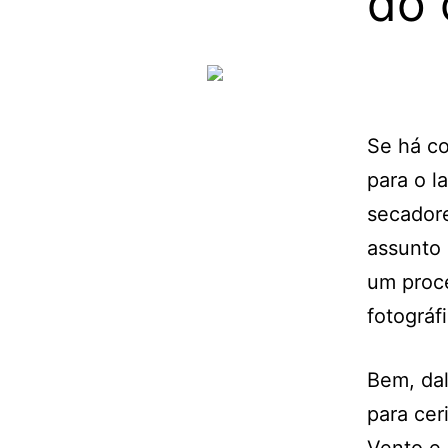
do 
Se há co
para o l
secadore
assunto 
um proc
fotográfi
Bem, dal
para cer
Vento e 