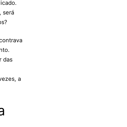
licado.
, será
os?
contrava
nto.
r das
vezes, a
a