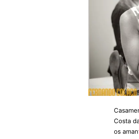
Casament
Costa da
os amant