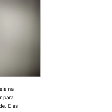
eia na
r para
de. E as