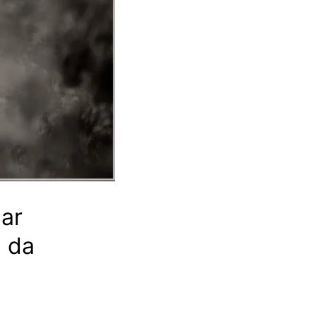
ar
a da