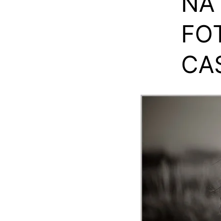
NA 
FO
CA