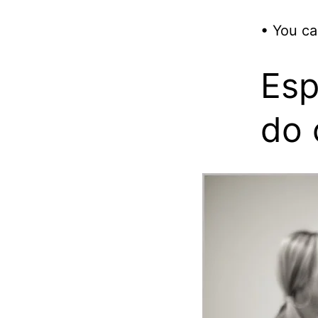
• You ca
Esp
do 