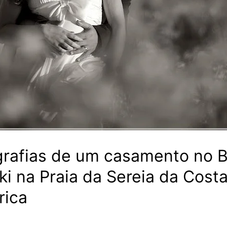
grafias de um casamento no B
ki na Praia da Sereia da Cost
rica