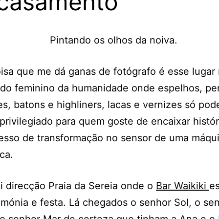
casamento
isa que me dá ganas de fotógrafo é esse lugar
ado feminino da humanidade onde espelhos, pe
s, batons e highliners, lacas e vernizes só po
privilegiado para quem goste de encaixar histór
esso de transformação no sensor de uma máqu
ca.
i direcção Praia da Sereia onde o
Bar Waikiki
e
imónia e festa. Lá chegados o senhor Sol, o se
o senhor Mar de certeza que tinham a Ana e o