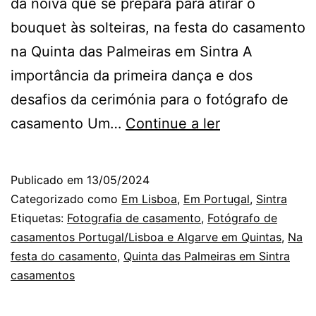
da noiva que se prepara para atirar o
bouquet às solteiras, na festa do casamento
na Quinta das Palmeiras em Sintra A
importância da primeira dança e dos
desafios da cerimónia para o fotógrafo de
Quinta
casamento Um…
Continue a ler
das
Palmeiras:
Publicado em
13/05/2024
apanhar
Categorizado como
Em Lisboa
,
Em Portugal
,
Sintra
fotografias,
Etiquetas:
Fotografia de casamento
,
Fotógrafo de
casamentos Portugal/Lisboa e Algarve em Quintas
,
Na
num
festa do casamento
,
Quinta das Palmeiras em Sintra
casamento
casamentos