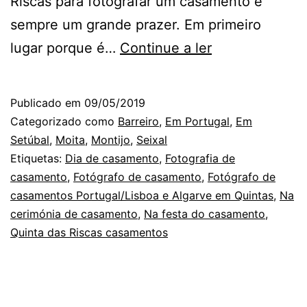
Riscas para fotografar um casamento é
sempre um grande prazer. Em primeiro
O
lugar porque é…
Continue a ler
Fotógrafo
de
Publicado em
09/05/2019
Casamento
Categorizado como
Barreiro
,
Em Portugal
,
Em
em
Setúbal
,
Moita
,
Montijo
,
Seixal
Etiquetas:
Dia de casamento
,
Fotografia de
Setúbal:
casamento
,
Fotógrafo de casamento
,
Fotógrafo de
na
casamentos Portugal/Lisboa e Algarve em Quintas
,
Na
Quinta
cerimónia de casamento
,
Na festa do casamento
,
Quinta das Riscas casamentos
das
Riscas