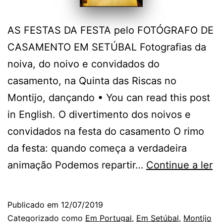
AS FESTAS DA FESTA pelo FOTÓGRAFO DE
CASAMENTO EM SETÚBAL Fotografias da
noiva, do noivo e convidados do
casamento, na Quinta das Riscas no
Montijo, dançando • You can read this post
in English. O divertimento dos noivos e
convidados na festa do casamento O rimo
da festa: quando começa a verdadeira
N
animação Podemos repartir…
Continue a ler
Q
d
Publicado em
12/07/2019
Ri
Categorizado como
Em Portugal
,
Em Setúbal
,
Montijo